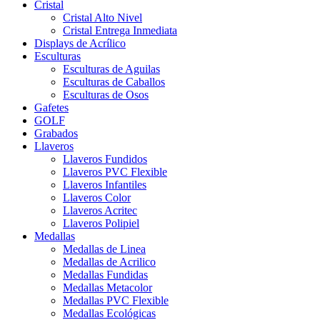
Cristal
Cristal Alto Nivel
Cristal Entrega Inmediata
Displays de Acrílico
Esculturas
Esculturas de Aguilas
Esculturas de Caballos
Esculturas de Osos
Gafetes
GOLF
Grabados
Llaveros
Llaveros Fundidos
Llaveros PVC Flexible
Llaveros Infantiles
Llaveros Color
Llaveros Acritec
Llaveros Polipiel
Medallas
Medallas de Linea
Medallas de Acrilico
Medallas Fundidas
Medallas Metacolor
Medallas PVC Flexible
Medallas Ecológicas