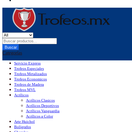
Buscar
Categorías
Servicio Express
Trofeos Especiales
Trofeos Metalizados
Trofeos Economicos
Trofeos de Madera
Trofeos MVL
Acrílicos
Acrílicos Clasicos
Acrílicos Deportivos
Acrílicos Vanguardia
Acrílicos a Color
Arte Huichol
Bolígrafos