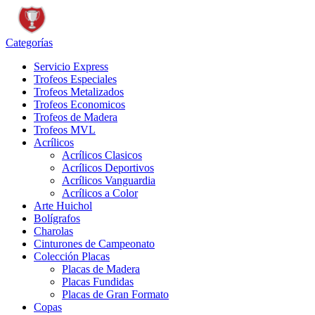
Categorías
Servicio Express
Trofeos Especiales
Trofeos Metalizados
Trofeos Economicos
Trofeos de Madera
Trofeos MVL
Acrílicos
Acrílicos Clasicos
Acrílicos Deportivos
Acrílicos Vanguardia
Acrílicos a Color
Arte Huichol
Bolígrafos
Charolas
Cinturones de Campeonato
Colección Placas
Placas de Madera
Placas Fundidas
Placas de Gran Formato
Copas