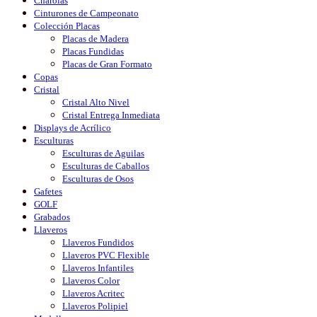
Charolas
Cinturones de Campeonato
Colección Placas
Placas de Madera
Placas Fundidas
Placas de Gran Formato
Copas
Cristal
Cristal Alto Nivel
Cristal Entrega Inmediata
Displays de Acrílico
Esculturas
Esculturas de Aguilas
Esculturas de Caballos
Esculturas de Osos
Gafetes
GOLF
Grabados
Llaveros
Llaveros Fundidos
Llaveros PVC Flexible
Llaveros Infantiles
Llaveros Color
Llaveros Acritec
Llaveros Polipiel