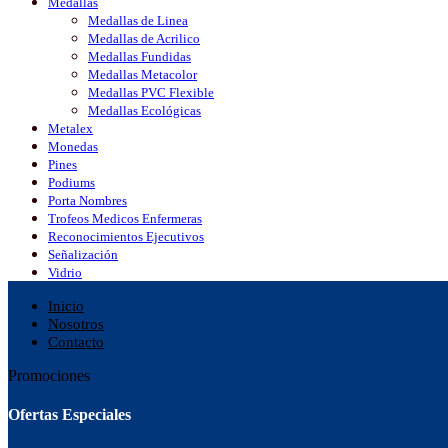
Medallas
Medallas de Linea
Medallas de Acrilico
Medallas Fundidas
Medallas Metacolor
Medallas PVC Flexible
Medallas Ecológicas
Metalex
Monedas
Pines
Podiums
Porta Nombres
Trofeos Medicos Enfermeras
Reconocimientos Ejecutivos
Señalización
Vidrio
Inicio
Nosotros
Contacto
Promociones
Ofertas Especiales