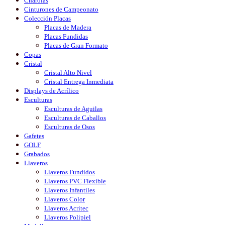
Charolas
Cinturones de Campeonato
Colección Placas
Placas de Madera
Placas Fundidas
Placas de Gran Formato
Copas
Cristal
Cristal Alto Nivel
Cristal Entrega Inmediata
Displays de Acrílico
Esculturas
Esculturas de Aguilas
Esculturas de Caballos
Esculturas de Osos
Gafetes
GOLF
Grabados
Llaveros
Llaveros Fundidos
Llaveros PVC Flexible
Llaveros Infantiles
Llaveros Color
Llaveros Acritec
Llaveros Polipiel