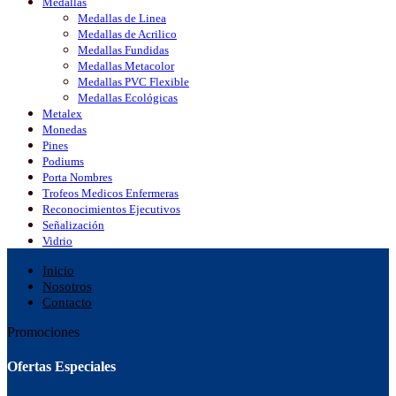
Medallas
Medallas de Linea
Medallas de Acrilico
Medallas Fundidas
Medallas Metacolor
Medallas PVC Flexible
Medallas Ecológicas
Metalex
Monedas
Pines
Podiums
Porta Nombres
Trofeos Medicos Enfermeras
Reconocimientos Ejecutivos
Señalización
Vidrio
Inicio
Nosotros
Contacto
Promociones
Ofertas Especiales