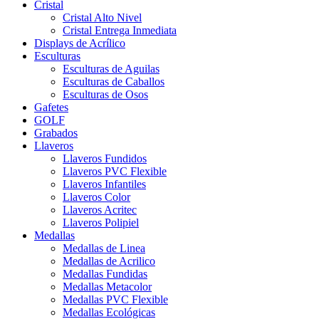
Cristal
Cristal Alto Nivel
Cristal Entrega Inmediata
Displays de Acrílico
Esculturas
Esculturas de Aguilas
Esculturas de Caballos
Esculturas de Osos
Gafetes
GOLF
Grabados
Llaveros
Llaveros Fundidos
Llaveros PVC Flexible
Llaveros Infantiles
Llaveros Color
Llaveros Acritec
Llaveros Polipiel
Medallas
Medallas de Linea
Medallas de Acrilico
Medallas Fundidas
Medallas Metacolor
Medallas PVC Flexible
Medallas Ecológicas