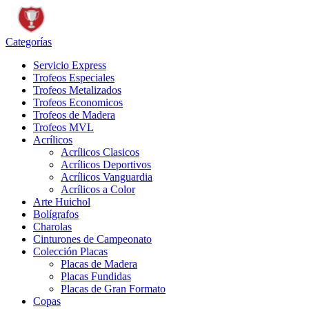
Categorías
Servicio Express
Trofeos Especiales
Trofeos Metalizados
Trofeos Economicos
Trofeos de Madera
Trofeos MVL
Acrílicos
Acrílicos Clasicos
Acrílicos Deportivos
Acrílicos Vanguardia
Acrílicos a Color
Arte Huichol
Bolígrafos
Charolas
Cinturones de Campeonato
Colección Placas
Placas de Madera
Placas Fundidas
Placas de Gran Formato
Copas