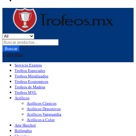
Buscar
Categorías
Servicio Express
Trofeos Especiales
Trofeos Metalizados
Trofeos Economicos
Trofeos de Madera
Trofeos MVL
Acrílicos
Acrílicos Clasicos
Acrílicos Deportivos
Acrílicos Vanguardia
Acrílicos a Color
Arte Huichol
Bolígrafos