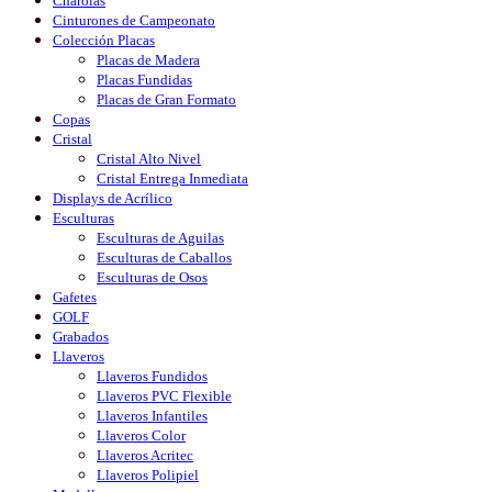
Charolas
Cinturones de Campeonato
Colección Placas
Placas de Madera
Placas Fundidas
Placas de Gran Formato
Copas
Cristal
Cristal Alto Nivel
Cristal Entrega Inmediata
Displays de Acrílico
Esculturas
Esculturas de Aguilas
Esculturas de Caballos
Esculturas de Osos
Gafetes
GOLF
Grabados
Llaveros
Llaveros Fundidos
Llaveros PVC Flexible
Llaveros Infantiles
Llaveros Color
Llaveros Acritec
Llaveros Polipiel