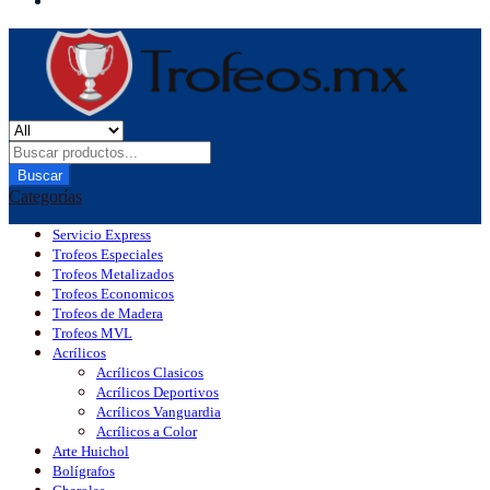
Buscar
Categorías
Servicio Express
Trofeos Especiales
Trofeos Metalizados
Trofeos Economicos
Trofeos de Madera
Trofeos MVL
Acrílicos
Acrílicos Clasicos
Acrílicos Deportivos
Acrílicos Vanguardia
Acrílicos a Color
Arte Huichol
Bolígrafos