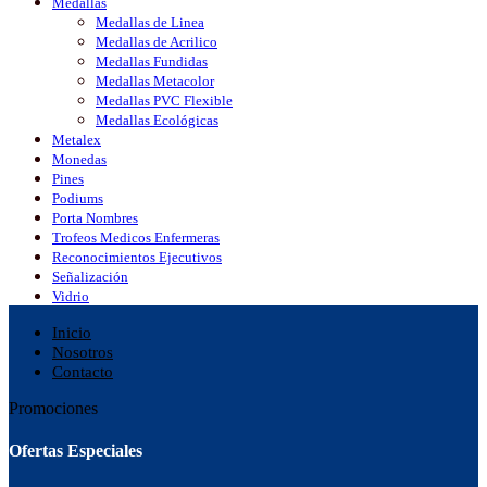
Medallas
Medallas de Linea
Medallas de Acrilico
Medallas Fundidas
Medallas Metacolor
Medallas PVC Flexible
Medallas Ecológicas
Metalex
Monedas
Pines
Podiums
Porta Nombres
Trofeos Medicos Enfermeras
Reconocimientos Ejecutivos
Señalización
Vidrio
Inicio
Nosotros
Contacto
Promociones
Ofertas Especiales