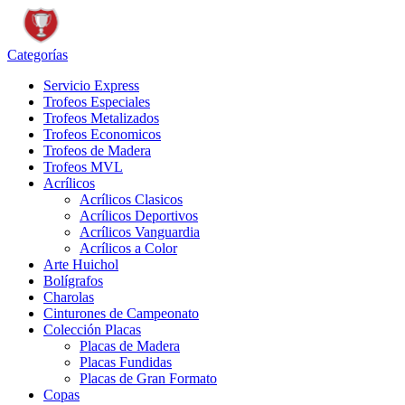
Categorías
Servicio Express
Trofeos Especiales
Trofeos Metalizados
Trofeos Economicos
Trofeos de Madera
Trofeos MVL
Acrílicos
Acrílicos Clasicos
Acrílicos Deportivos
Acrílicos Vanguardia
Acrílicos a Color
Arte Huichol
Bolígrafos
Charolas
Cinturones de Campeonato
Colección Placas
Placas de Madera
Placas Fundidas
Placas de Gran Formato
Copas