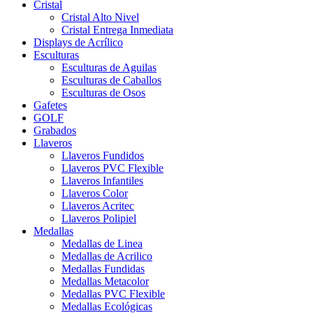
Cristal
Cristal Alto Nivel
Cristal Entrega Inmediata
Displays de Acrílico
Esculturas
Esculturas de Aguilas
Esculturas de Caballos
Esculturas de Osos
Gafetes
GOLF
Grabados
Llaveros
Llaveros Fundidos
Llaveros PVC Flexible
Llaveros Infantiles
Llaveros Color
Llaveros Acritec
Llaveros Polipiel
Medallas
Medallas de Linea
Medallas de Acrilico
Medallas Fundidas
Medallas Metacolor
Medallas PVC Flexible
Medallas Ecológicas