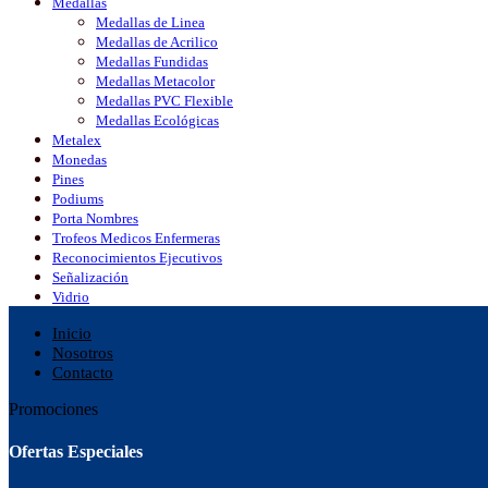
Medallas
Medallas de Linea
Medallas de Acrilico
Medallas Fundidas
Medallas Metacolor
Medallas PVC Flexible
Medallas Ecológicas
Metalex
Monedas
Pines
Podiums
Porta Nombres
Trofeos Medicos Enfermeras
Reconocimientos Ejecutivos
Señalización
Vidrio
Inicio
Nosotros
Contacto
Promociones
Ofertas Especiales