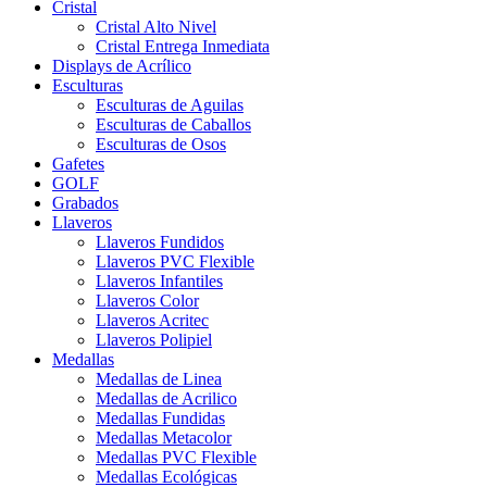
Cristal
Cristal Alto Nivel
Cristal Entrega Inmediata
Displays de Acrílico
Esculturas
Esculturas de Aguilas
Esculturas de Caballos
Esculturas de Osos
Gafetes
GOLF
Grabados
Llaveros
Llaveros Fundidos
Llaveros PVC Flexible
Llaveros Infantiles
Llaveros Color
Llaveros Acritec
Llaveros Polipiel
Medallas
Medallas de Linea
Medallas de Acrilico
Medallas Fundidas
Medallas Metacolor
Medallas PVC Flexible
Medallas Ecológicas