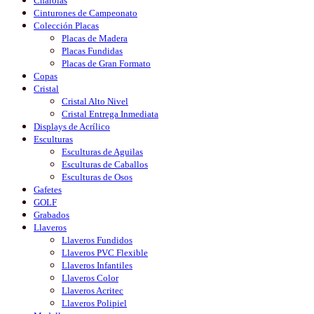
Charolas
Cinturones de Campeonato
Colección Placas
Placas de Madera
Placas Fundidas
Placas de Gran Formato
Copas
Cristal
Cristal Alto Nivel
Cristal Entrega Inmediata
Displays de Acrílico
Esculturas
Esculturas de Aguilas
Esculturas de Caballos
Esculturas de Osos
Gafetes
GOLF
Grabados
Llaveros
Llaveros Fundidos
Llaveros PVC Flexible
Llaveros Infantiles
Llaveros Color
Llaveros Acritec
Llaveros Polipiel