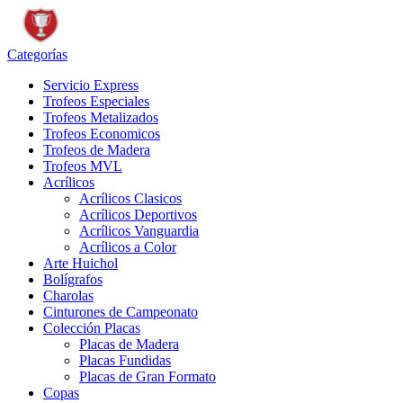
Categorías
Servicio Express
Trofeos Especiales
Trofeos Metalizados
Trofeos Economicos
Trofeos de Madera
Trofeos MVL
Acrílicos
Acrílicos Clasicos
Acrílicos Deportivos
Acrílicos Vanguardia
Acrílicos a Color
Arte Huichol
Bolígrafos
Charolas
Cinturones de Campeonato
Colección Placas
Placas de Madera
Placas Fundidas
Placas de Gran Formato
Copas