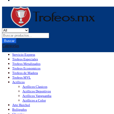
Buscar
Categorías
Servicio Express
Trofeos Especiales
Trofeos Metalizados
Trofeos Economicos
Trofeos de Madera
Trofeos MVL
Acrílicos
Acrílicos Clasicos
Acrílicos Deportivos
Acrílicos Vanguardia
Acrílicos a Color
Arte Huichol
Bolígrafos