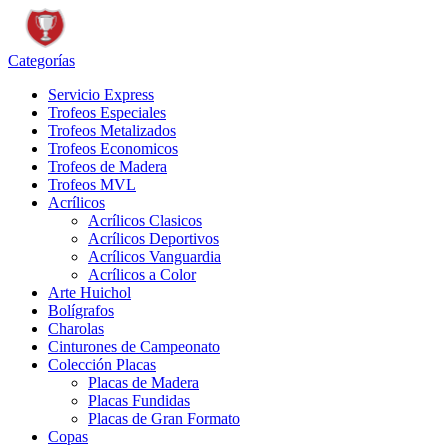
Categorías
Servicio Express
Trofeos Especiales
Trofeos Metalizados
Trofeos Economicos
Trofeos de Madera
Trofeos MVL
Acrílicos
Acrílicos Clasicos
Acrílicos Deportivos
Acrílicos Vanguardia
Acrílicos a Color
Arte Huichol
Bolígrafos
Charolas
Cinturones de Campeonato
Colección Placas
Placas de Madera
Placas Fundidas
Placas de Gran Formato
Copas