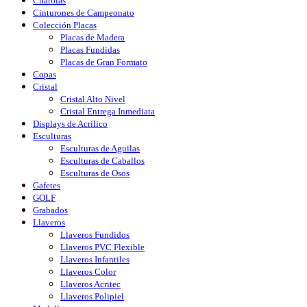
Charolas
Cinturones de Campeonato
Colección Placas
Placas de Madera
Placas Fundidas
Placas de Gran Formato
Copas
Cristal
Cristal Alto Nivel
Cristal Entrega Inmediata
Displays de Acrílico
Esculturas
Esculturas de Aguilas
Esculturas de Caballos
Esculturas de Osos
Gafetes
GOLF
Grabados
Llaveros
Llaveros Fundidos
Llaveros PVC Flexible
Llaveros Infantiles
Llaveros Color
Llaveros Acritec
Llaveros Polipiel