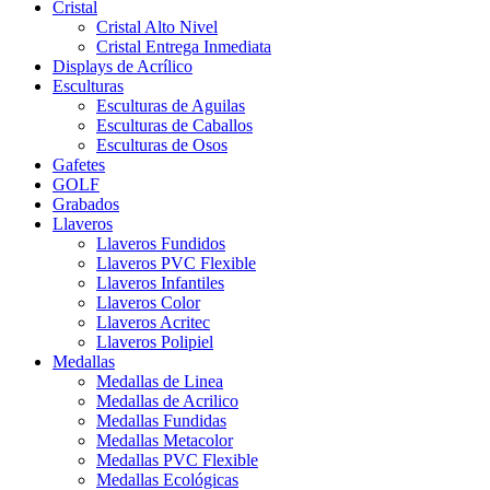
Cristal
Cristal Alto Nivel
Cristal Entrega Inmediata
Displays de Acrílico
Esculturas
Esculturas de Aguilas
Esculturas de Caballos
Esculturas de Osos
Gafetes
GOLF
Grabados
Llaveros
Llaveros Fundidos
Llaveros PVC Flexible
Llaveros Infantiles
Llaveros Color
Llaveros Acritec
Llaveros Polipiel
Medallas
Medallas de Linea
Medallas de Acrilico
Medallas Fundidas
Medallas Metacolor
Medallas PVC Flexible
Medallas Ecológicas