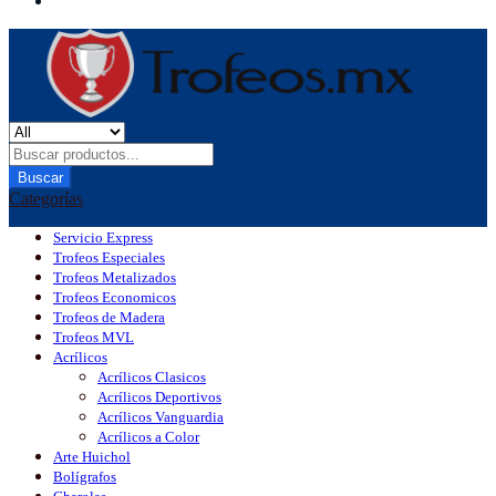
Buscar
Categorías
Servicio Express
Trofeos Especiales
Trofeos Metalizados
Trofeos Economicos
Trofeos de Madera
Trofeos MVL
Acrílicos
Acrílicos Clasicos
Acrílicos Deportivos
Acrílicos Vanguardia
Acrílicos a Color
Arte Huichol
Bolígrafos