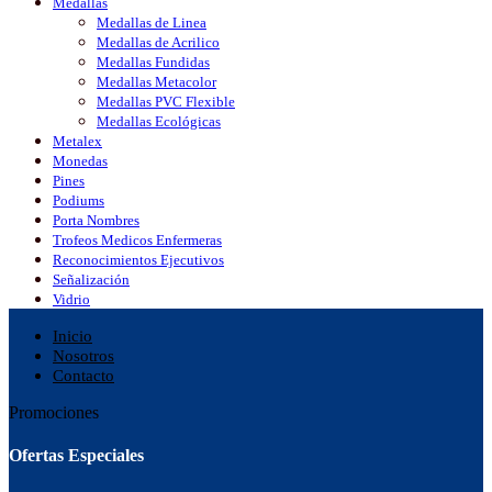
Medallas
Medallas de Linea
Medallas de Acrilico
Medallas Fundidas
Medallas Metacolor
Medallas PVC Flexible
Medallas Ecológicas
Metalex
Monedas
Pines
Podiums
Porta Nombres
Trofeos Medicos Enfermeras
Reconocimientos Ejecutivos
Señalización
Vidrio
Inicio
Nosotros
Contacto
Promociones
Ofertas Especiales