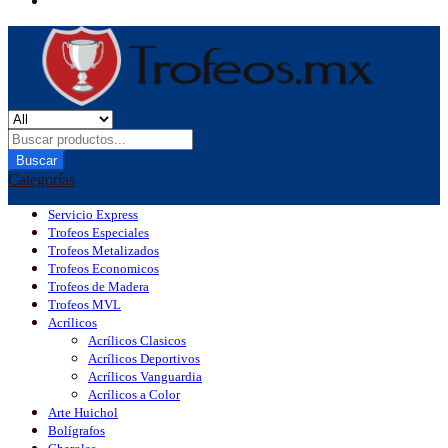
Buscar
Categorías
Servicio Express
Trofeos Especiales
Trofeos Metalizados
Trofeos Economicos
Trofeos de Madera
Trofeos MVL
Acrílicos
Acrílicos Clasicos
Acrílicos Deportivos
Acrílicos Vanguardia
Acrílicos a Color
Arte Huichol
Bolígrafos