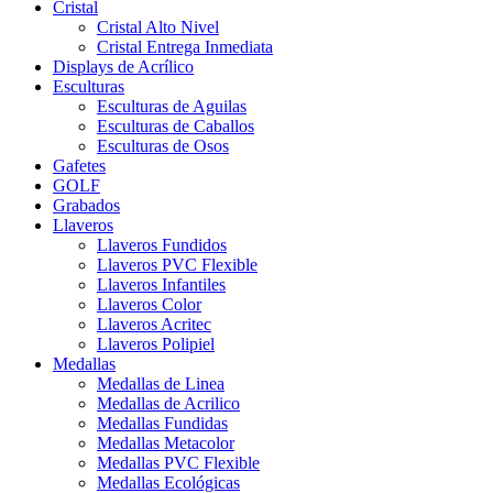
Cristal
Cristal Alto Nivel
Cristal Entrega Inmediata
Displays de Acrílico
Esculturas
Esculturas de Aguilas
Esculturas de Caballos
Esculturas de Osos
Gafetes
GOLF
Grabados
Llaveros
Llaveros Fundidos
Llaveros PVC Flexible
Llaveros Infantiles
Llaveros Color
Llaveros Acritec
Llaveros Polipiel
Medallas
Medallas de Linea
Medallas de Acrilico
Medallas Fundidas
Medallas Metacolor
Medallas PVC Flexible
Medallas Ecológicas