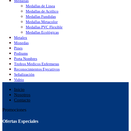
Medallas
Medallas de Linea
Medallas de Acrilico
Medallas Fundidas
Medallas Metacolor
Medallas PVC Flexible
Medallas Ecológicas
Metalex
Monedas
Pines
Podiums
Porta Nombres
Trofeos Medicos Enfermeras
Reconocimientos Ejecutivos
Señalización
Vidrio
Inicio
Nosotros
Contacto
Promociones
Ofertas Especiales