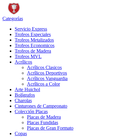
Categorías
Servicio Express
Trofeos Especiales
Trofeos Metalizados
Trofeos Economicos
Trofeos de Madera
Trofeos MVL
Acrílicos
Acrílicos Clasicos
Acrílicos Deportivos
Acrílicos Vanguardia
Acrílicos a Color
Arte Huichol
Bolígrafos
Charolas
Cinturones de Campeonato
Colección Placas
Placas de Madera
Placas Fundidas
Placas de Gran Formato
Copas