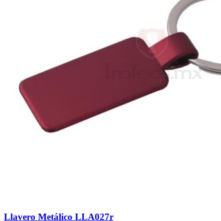
Llavero Metálico LLA027r