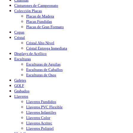
Charolas
Cinturones de Campeonato
Colección Placas
Placas de Madera
Placas Fundidas
Placas de Gran Formato
Copas
Cristal
Cristal Alto Nivel
Cristal Entrega Inmediata
Displays de Acrílico
Esculturas
Esculturas de Aguilas
Esculturas de Caballos
Esculturas de Osos
Gafetes
GOLF
Grabados
Llaveros
Llaveros Fundidos
Llaveros PVC Flexible
Llaveros Infantiles
Llaveros Color
Llaveros Acritec
Llaveros Polipiel