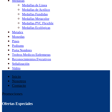
Medallas
Medallas de Linea
Medallas de Acrilico
Medallas Fundidas
Medallas Metacolor
Medallas PVC Flexible
Medallas Ecológicas
Metalex
Monedas
Pines
Podiums
Porta Nombres
Trofeos Medicos Enfermeras
Reconocimientos Ejecutivos
Señalización
Vidrio
Inicio
Nosotros
Contacto
Promociones
Ofertas Especiales