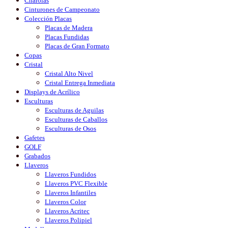
Charolas
Cinturones de Campeonato
Colección Placas
Placas de Madera
Placas Fundidas
Placas de Gran Formato
Copas
Cristal
Cristal Alto Nivel
Cristal Entrega Inmediata
Displays de Acrílico
Esculturas
Esculturas de Aguilas
Esculturas de Caballos
Esculturas de Osos
Gafetes
GOLF
Grabados
Llaveros
Llaveros Fundidos
Llaveros PVC Flexible
Llaveros Infantiles
Llaveros Color
Llaveros Acritec
Llaveros Polipiel