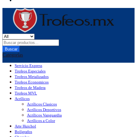
Buscar
Categorías
Servicio Express
Trofeos Especiales
Trofeos Metalizados
Trofeos Economicos
Trofeos de Madera
Trofeos MVL
Acrílicos
Acrílicos Clasicos
Acrílicos Deportivos
Acrílicos Vanguardia
Acrílicos a Color
Arte Huichol
Bolígrafos