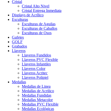
Cristal
Cristal Alto Nivel
Cristal Entrega Inmediata
Displays de Acrílico
Esculturas
Esculturas de Aguilas
Esculturas de Caballos
Esculturas de Osos
Gafetes
GOLF
Grabados
Llaveros
Llaveros Fundidos
Llaveros PVC Flexible
Llaveros Infantiles
Llaveros Color
Llaveros Acritec
Llaveros Polipiel
Medallas
Medallas de Linea
Medallas de Acrilico
Medallas Fundidas
Medallas Metacolor
Medallas PVC Flexible
Medallas Ecológicas