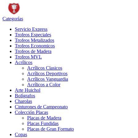
Categorías
Servicio Express
Trofeos Especiales
Trofeos Metalizados
Trofeos Economicos
Trofeos de Madera
Trofeos MVL
Acrílicos
Acrílicos Clasicos
Acrílicos Deportivos
Acrílicos Vanguardia
Acrílicos a Color
Arte Huichol
Bolígrafos
Charolas
Cinturones de Campeonato
Colección Placas
Placas de Madera
Placas Fundidas
Placas de Gran Formato
Copas