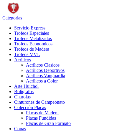
Categorías
Servicio Express
Trofeos Especiales
Trofeos Metalizados
Trofeos Economicos
Trofeos de Madera
Trofeos MVL
Acrílicos
Acrílicos Clasicos
Acrílicos Deportivos
Acrílicos Vanguardia
Acrílicos a Color
Arte Huichol
Bolígrafos
Charolas
Cinturones de Campeonato
Colección Placas
Placas de Madera
Placas Fundidas
Placas de Gran Formato
Copas