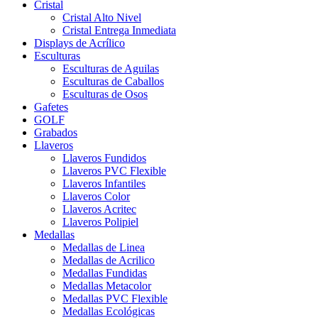
Cristal
Cristal Alto Nivel
Cristal Entrega Inmediata
Displays de Acrílico
Esculturas
Esculturas de Aguilas
Esculturas de Caballos
Esculturas de Osos
Gafetes
GOLF
Grabados
Llaveros
Llaveros Fundidos
Llaveros PVC Flexible
Llaveros Infantiles
Llaveros Color
Llaveros Acritec
Llaveros Polipiel
Medallas
Medallas de Linea
Medallas de Acrilico
Medallas Fundidas
Medallas Metacolor
Medallas PVC Flexible
Medallas Ecológicas