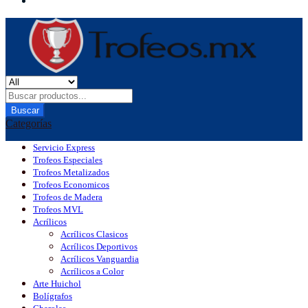
Buscar
Categorías
Servicio Express
Trofeos Especiales
Trofeos Metalizados
Trofeos Economicos
Trofeos de Madera
Trofeos MVL
Acrílicos
Acrílicos Clasicos
Acrílicos Deportivos
Acrílicos Vanguardia
Acrílicos a Color
Arte Huichol
Bolígrafos