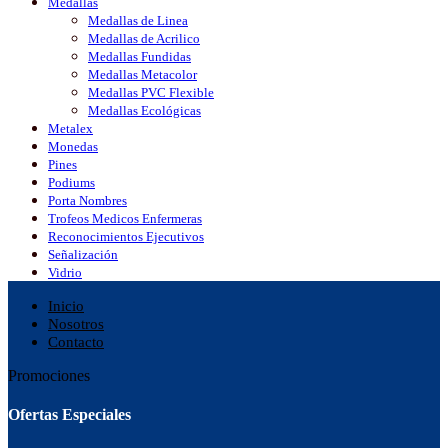
Medallas
Medallas de Linea
Medallas de Acrilico
Medallas Fundidas
Medallas Metacolor
Medallas PVC Flexible
Medallas Ecológicas
Metalex
Monedas
Pines
Podiums
Porta Nombres
Trofeos Medicos Enfermeras
Reconocimientos Ejecutivos
Señalización
Vidrio
Inicio
Nosotros
Contacto
Promociones
Ofertas Especiales