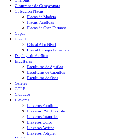
Charolas
Cinturones de Campeonato
Colección Placas
Placas de Madera
Placas Fundidas
Placas de Gran Formato
Copas
Cristal
Cristal Alto Nivel
Cristal Entrega Inmediata
Displays de Acrílico
Esculturas
Esculturas de Aguilas
Esculturas de Caballos
Esculturas de Osos
Gafetes
GOLF
Grabados
Llaveros
Llaveros Fundidos
Llaveros PVC Flexible
Llaveros Infantiles
Llaveros Color
Llaveros Acritec
Llaveros Polipiel