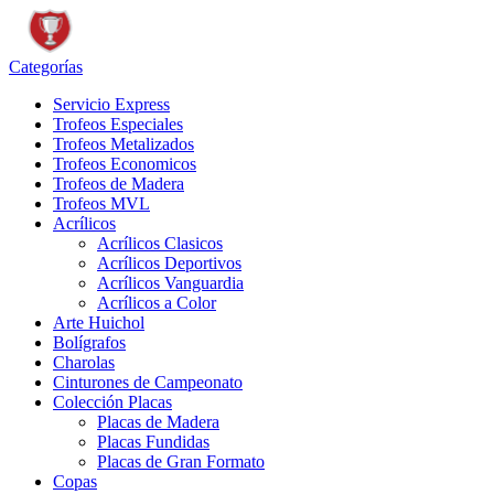
Categorías
Servicio Express
Trofeos Especiales
Trofeos Metalizados
Trofeos Economicos
Trofeos de Madera
Trofeos MVL
Acrílicos
Acrílicos Clasicos
Acrílicos Deportivos
Acrílicos Vanguardia
Acrílicos a Color
Arte Huichol
Bolígrafos
Charolas
Cinturones de Campeonato
Colección Placas
Placas de Madera
Placas Fundidas
Placas de Gran Formato
Copas