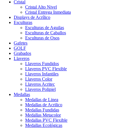
Cristal
Cristal Alto Nivel
Cristal Entrega Inmediata
Displays de Acrílico
Esculturas
Esculturas de Aguilas
Esculturas de Caballos
Esculturas de Osos
Gafetes
GOLF
Grabados
Llaveros
Llaveros Fundidos
Llaveros PVC Flexible
Llaveros Infantiles
Llaveros Color
Llaveros Acritec
Llaveros Polipiel
Medallas
Medallas de Linea
Medallas de Acrilico
Medallas Fundidas
Medallas Metacolor
Medallas PVC Flexible
Medallas Ecológicas