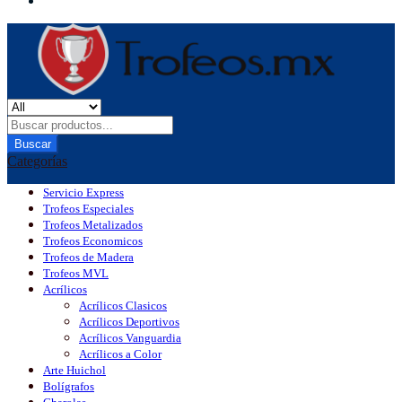
Buscar
Categorías
Servicio Express
Trofeos Especiales
Trofeos Metalizados
Trofeos Economicos
Trofeos de Madera
Trofeos MVL
Acrílicos
Acrílicos Clasicos
Acrílicos Deportivos
Acrílicos Vanguardia
Acrílicos a Color
Arte Huichol
Bolígrafos