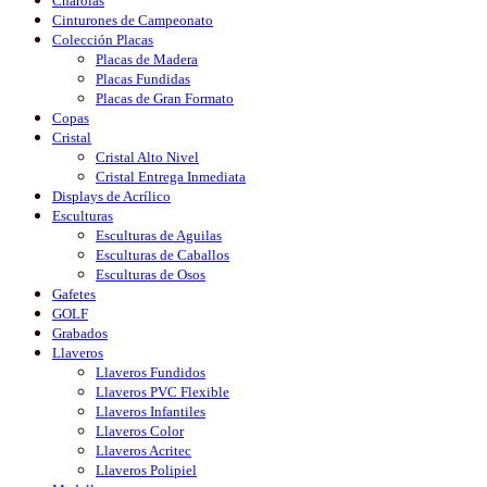
Charolas
Cinturones de Campeonato
Colección Placas
Placas de Madera
Placas Fundidas
Placas de Gran Formato
Copas
Cristal
Cristal Alto Nivel
Cristal Entrega Inmediata
Displays de Acrílico
Esculturas
Esculturas de Aguilas
Esculturas de Caballos
Esculturas de Osos
Gafetes
GOLF
Grabados
Llaveros
Llaveros Fundidos
Llaveros PVC Flexible
Llaveros Infantiles
Llaveros Color
Llaveros Acritec
Llaveros Polipiel