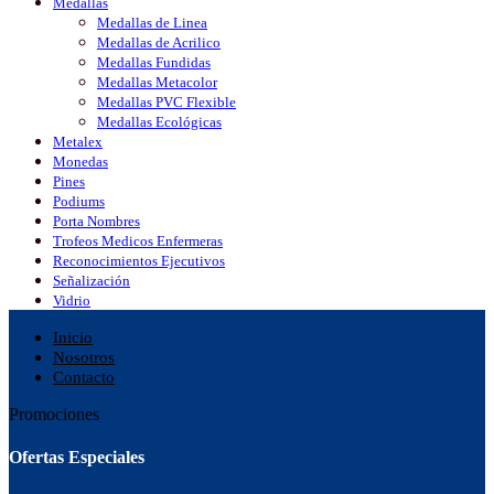
Medallas
Medallas de Linea
Medallas de Acrilico
Medallas Fundidas
Medallas Metacolor
Medallas PVC Flexible
Medallas Ecológicas
Metalex
Monedas
Pines
Podiums
Porta Nombres
Trofeos Medicos Enfermeras
Reconocimientos Ejecutivos
Señalización
Vidrio
Inicio
Nosotros
Contacto
Promociones
Ofertas Especiales