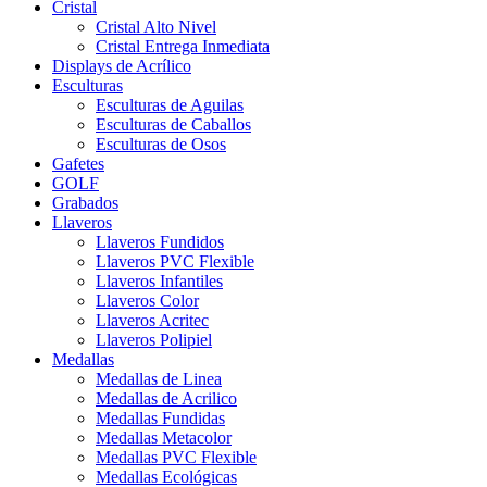
Cristal
Cristal Alto Nivel
Cristal Entrega Inmediata
Displays de Acrílico
Esculturas
Esculturas de Aguilas
Esculturas de Caballos
Esculturas de Osos
Gafetes
GOLF
Grabados
Llaveros
Llaveros Fundidos
Llaveros PVC Flexible
Llaveros Infantiles
Llaveros Color
Llaveros Acritec
Llaveros Polipiel
Medallas
Medallas de Linea
Medallas de Acrilico
Medallas Fundidas
Medallas Metacolor
Medallas PVC Flexible
Medallas Ecológicas