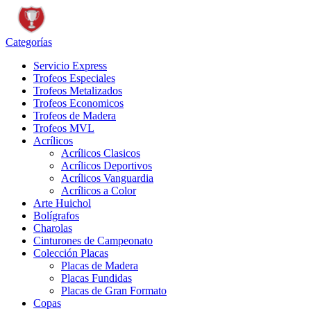
Categorías
Servicio Express
Trofeos Especiales
Trofeos Metalizados
Trofeos Economicos
Trofeos de Madera
Trofeos MVL
Acrílicos
Acrílicos Clasicos
Acrílicos Deportivos
Acrílicos Vanguardia
Acrílicos a Color
Arte Huichol
Bolígrafos
Charolas
Cinturones de Campeonato
Colección Placas
Placas de Madera
Placas Fundidas
Placas de Gran Formato
Copas