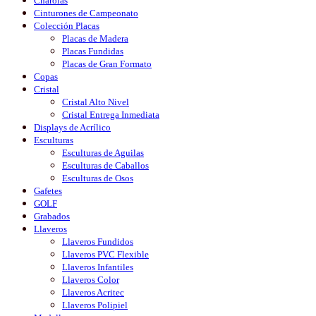
Charolas
Cinturones de Campeonato
Colección Placas
Placas de Madera
Placas Fundidas
Placas de Gran Formato
Copas
Cristal
Cristal Alto Nivel
Cristal Entrega Inmediata
Displays de Acrílico
Esculturas
Esculturas de Aguilas
Esculturas de Caballos
Esculturas de Osos
Gafetes
GOLF
Grabados
Llaveros
Llaveros Fundidos
Llaveros PVC Flexible
Llaveros Infantiles
Llaveros Color
Llaveros Acritec
Llaveros Polipiel