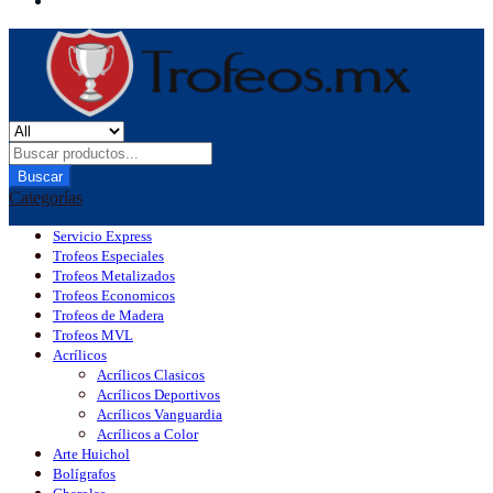
Buscar
Categorías
Servicio Express
Trofeos Especiales
Trofeos Metalizados
Trofeos Economicos
Trofeos de Madera
Trofeos MVL
Acrílicos
Acrílicos Clasicos
Acrílicos Deportivos
Acrílicos Vanguardia
Acrílicos a Color
Arte Huichol
Bolígrafos