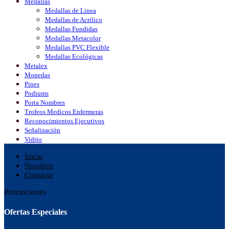
Medallas
Medallas de Linea
Medallas de Acrilico
Medallas Fundidas
Medallas Metacolor
Medallas PVC Flexible
Medallas Ecológicas
Metalex
Monedas
Pines
Podiums
Porta Nombres
Trofeos Medicos Enfermeras
Reconocimientos Ejecutivos
Señalización
Vidrio
Inicio
Nosotros
Contacto
Promociones
Ofertas Especiales