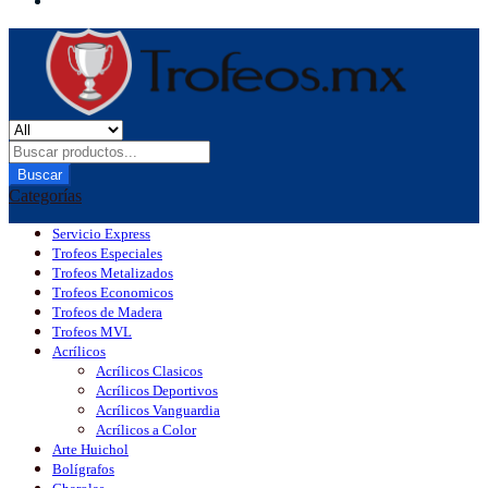
Buscar
Categorías
Servicio Express
Trofeos Especiales
Trofeos Metalizados
Trofeos Economicos
Trofeos de Madera
Trofeos MVL
Acrílicos
Acrílicos Clasicos
Acrílicos Deportivos
Acrílicos Vanguardia
Acrílicos a Color
Arte Huichol
Bolígrafos