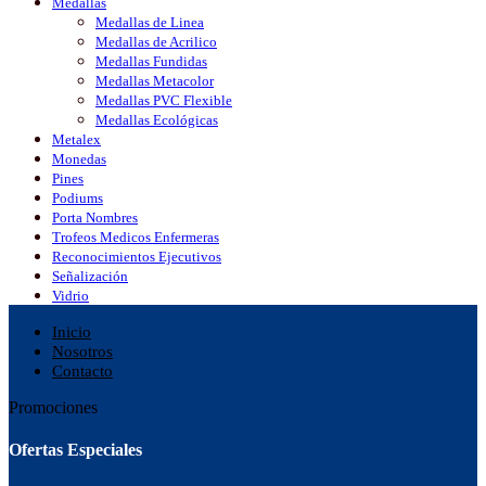
Medallas
Medallas de Linea
Medallas de Acrilico
Medallas Fundidas
Medallas Metacolor
Medallas PVC Flexible
Medallas Ecológicas
Metalex
Monedas
Pines
Podiums
Porta Nombres
Trofeos Medicos Enfermeras
Reconocimientos Ejecutivos
Señalización
Vidrio
Inicio
Nosotros
Contacto
Promociones
Ofertas Especiales