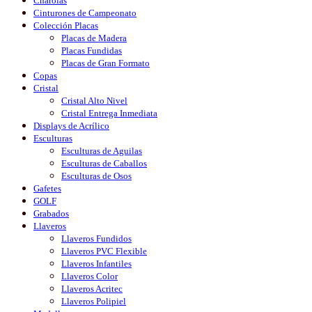
Charolas
Cinturones de Campeonato
Colección Placas
Placas de Madera
Placas Fundidas
Placas de Gran Formato
Copas
Cristal
Cristal Alto Nivel
Cristal Entrega Inmediata
Displays de Acrílico
Esculturas
Esculturas de Aguilas
Esculturas de Caballos
Esculturas de Osos
Gafetes
GOLF
Grabados
Llaveros
Llaveros Fundidos
Llaveros PVC Flexible
Llaveros Infantiles
Llaveros Color
Llaveros Acritec
Llaveros Polipiel