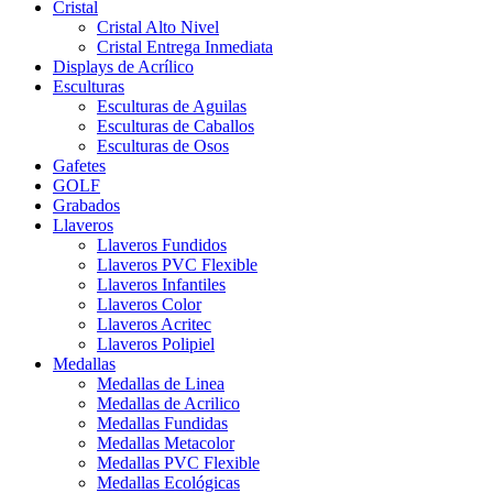
Cristal
Cristal Alto Nivel
Cristal Entrega Inmediata
Displays de Acrílico
Esculturas
Esculturas de Aguilas
Esculturas de Caballos
Esculturas de Osos
Gafetes
GOLF
Grabados
Llaveros
Llaveros Fundidos
Llaveros PVC Flexible
Llaveros Infantiles
Llaveros Color
Llaveros Acritec
Llaveros Polipiel
Medallas
Medallas de Linea
Medallas de Acrilico
Medallas Fundidas
Medallas Metacolor
Medallas PVC Flexible
Medallas Ecológicas