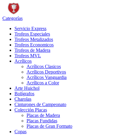
Categorías
Servicio Express
Trofeos Especiales
Trofeos Metalizados
Trofeos Economicos
Trofeos de Madera
Trofeos MVL
Acrílicos
Acrílicos Clasicos
Acrílicos Deportivos
Acrílicos Vanguardia
Acrílicos a Color
Arte Huichol
Bolígrafos
Charolas
Cinturones de Campeonato
Colección Placas
Placas de Madera
Placas Fundidas
Placas de Gran Formato
Copas