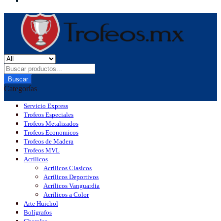
Buscar
Categorías
Servicio Express
Trofeos Especiales
Trofeos Metalizados
Trofeos Economicos
Trofeos de Madera
Trofeos MVL
Acrílicos
Acrílicos Clasicos
Acrílicos Deportivos
Acrílicos Vanguardia
Acrílicos a Color
Arte Huichol
Bolígrafos