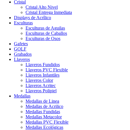
Cristal
Cristal Alto Nivel
Cristal Entrega Inmediata
Displays de Acrílico
Esculturas
Esculturas de Aguilas
Esculturas de Caballos
Esculturas de Osos
Gafetes
GOLF
Grabados
Llaveros
Llaveros Fundidos
Llaveros PVC Flexible
Llaveros Infantiles
Llaveros Color
Llaveros Acritec
Llaveros Polipiel
Medallas
Medallas de Linea
Medallas de Acrilico
Medallas Fundidas
Medallas Metacolor
Medallas PVC Flexible
Medallas Ecológicas