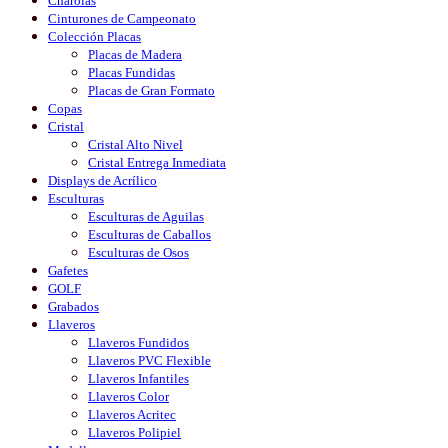
Charolas
Cinturones de Campeonato
Colección Placas
Placas de Madera
Placas Fundidas
Placas de Gran Formato
Copas
Cristal
Cristal Alto Nivel
Cristal Entrega Inmediata
Displays de Acrílico
Esculturas
Esculturas de Aguilas
Esculturas de Caballos
Esculturas de Osos
Gafetes
GOLF
Grabados
Llaveros
Llaveros Fundidos
Llaveros PVC Flexible
Llaveros Infantiles
Llaveros Color
Llaveros Acritec
Llaveros Polipiel