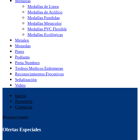
Medallas
Medallas de Linea
Medallas de Acrilico
Medallas Fundidas
Medallas Metacolor
Medallas PVC Flexible
Medallas Ecológicas
Metalex
Monedas
Pines
Podiums
Porta Nombres
Trofeos Medicos Enfermeras
Reconocimientos Ejecutivos
Señalización
Vidrio
Inicio
Nosotros
Contacto
Promociones
Ofertas Especiales