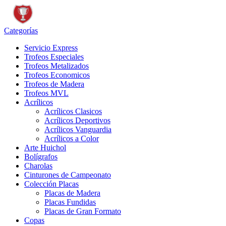
Categorías
Servicio Express
Trofeos Especiales
Trofeos Metalizados
Trofeos Economicos
Trofeos de Madera
Trofeos MVL
Acrílicos
Acrílicos Clasicos
Acrílicos Deportivos
Acrílicos Vanguardia
Acrílicos a Color
Arte Huichol
Bolígrafos
Charolas
Cinturones de Campeonato
Colección Placas
Placas de Madera
Placas Fundidas
Placas de Gran Formato
Copas