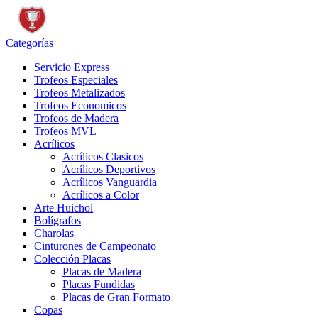
Categorías
Servicio Express
Trofeos Especiales
Trofeos Metalizados
Trofeos Economicos
Trofeos de Madera
Trofeos MVL
Acrílicos
Acrílicos Clasicos
Acrílicos Deportivos
Acrílicos Vanguardia
Acrílicos a Color
Arte Huichol
Bolígrafos
Charolas
Cinturones de Campeonato
Colección Placas
Placas de Madera
Placas Fundidas
Placas de Gran Formato
Copas