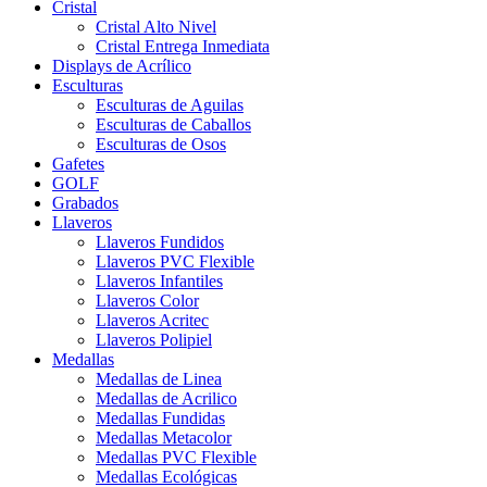
Cristal
Cristal Alto Nivel
Cristal Entrega Inmediata
Displays de Acrílico
Esculturas
Esculturas de Aguilas
Esculturas de Caballos
Esculturas de Osos
Gafetes
GOLF
Grabados
Llaveros
Llaveros Fundidos
Llaveros PVC Flexible
Llaveros Infantiles
Llaveros Color
Llaveros Acritec
Llaveros Polipiel
Medallas
Medallas de Linea
Medallas de Acrilico
Medallas Fundidas
Medallas Metacolor
Medallas PVC Flexible
Medallas Ecológicas