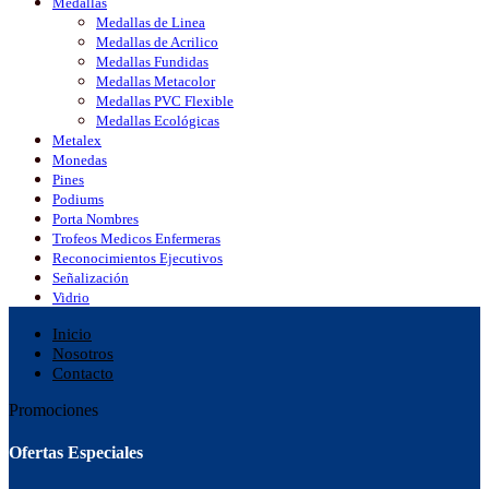
Medallas
Medallas de Linea
Medallas de Acrilico
Medallas Fundidas
Medallas Metacolor
Medallas PVC Flexible
Medallas Ecológicas
Metalex
Monedas
Pines
Podiums
Porta Nombres
Trofeos Medicos Enfermeras
Reconocimientos Ejecutivos
Señalización
Vidrio
Inicio
Nosotros
Contacto
Promociones
Ofertas Especiales