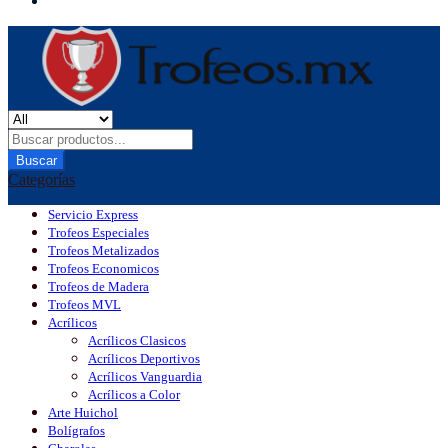
Buscar
Categorías
Servicio Express
Trofeos Especiales
Trofeos Metalizados
Trofeos Economicos
Trofeos de Madera
Trofeos MVL
Acrílicos
Acrílicos Clasicos
Acrílicos Deportivos
Acrílicos Vanguardia
Acrílicos a Color
Arte Huichol
Bolígrafos