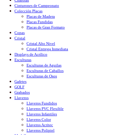
Charolas
Cinturones de Campeonato
Colección Placas
Placas de Madera
Placas Fundidas
Placas de Gran Formato
Copas
Cristal
Cristal Alto Nivel
Cristal Entrega Inmediata
Displays de Acrílico
Esculturas
Esculturas de Aguilas
Esculturas de Caballos
Esculturas de Osos
Gafetes
GOLF
Grabados
Llaveros
Llaveros Fundidos
Llaveros PVC Flexible
Llaveros Infantiles
Llaveros Color
Llaveros Acritec
Llaveros Polipiel