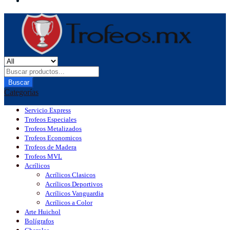
Buscar
Categorías
Servicio Express
Trofeos Especiales
Trofeos Metalizados
Trofeos Economicos
Trofeos de Madera
Trofeos MVL
Acrílicos
Acrílicos Clasicos
Acrílicos Deportivos
Acrílicos Vanguardia
Acrílicos a Color
Arte Huichol
Bolígrafos