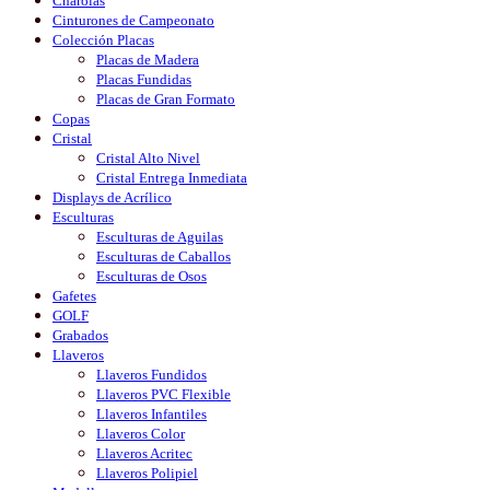
Charolas
Cinturones de Campeonato
Colección Placas
Placas de Madera
Placas Fundidas
Placas de Gran Formato
Copas
Cristal
Cristal Alto Nivel
Cristal Entrega Inmediata
Displays de Acrílico
Esculturas
Esculturas de Aguilas
Esculturas de Caballos
Esculturas de Osos
Gafetes
GOLF
Grabados
Llaveros
Llaveros Fundidos
Llaveros PVC Flexible
Llaveros Infantiles
Llaveros Color
Llaveros Acritec
Llaveros Polipiel