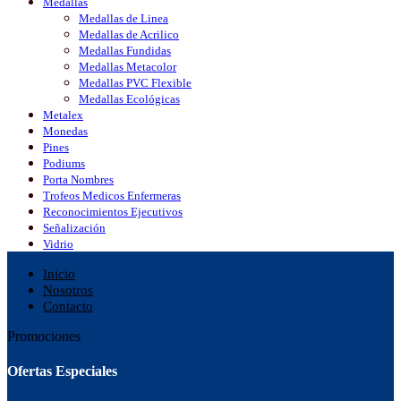
Medallas
Medallas de Linea
Medallas de Acrilico
Medallas Fundidas
Medallas Metacolor
Medallas PVC Flexible
Medallas Ecológicas
Metalex
Monedas
Pines
Podiums
Porta Nombres
Trofeos Medicos Enfermeras
Reconocimientos Ejecutivos
Señalización
Vidrio
Inicio
Nosotros
Contacto
Promociones
Ofertas Especiales