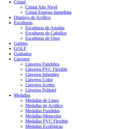
Cristal
Cristal Alto Nivel
Cristal Entrega Inmediata
Displays de Acrílico
Esculturas
Esculturas de Aguilas
Esculturas de Caballos
Esculturas de Osos
Gafetes
GOLF
Grabados
Llaveros
Llaveros Fundidos
Llaveros PVC Flexible
Llaveros Infantiles
Llaveros Color
Llaveros Acritec
Llaveros Polipiel
Medallas
Medallas de Linea
Medallas de Acrilico
Medallas Fundidas
Medallas Metacolor
Medallas PVC Flexible
Medallas Ecológicas