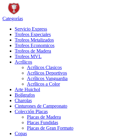
Categorías
Servicio Express
Trofeos Especiales
Trofeos Metalizados
Trofeos Economicos
Trofeos de Madera
Trofeos MVL
Acrílicos
Acrílicos Clasicos
Acrílicos Deportivos
Acrílicos Vanguardia
Acrílicos a Color
Arte Huichol
Bolígrafos
Charolas
Cinturones de Campeonato
Colección Placas
Placas de Madera
Placas Fundidas
Placas de Gran Formato
Copas