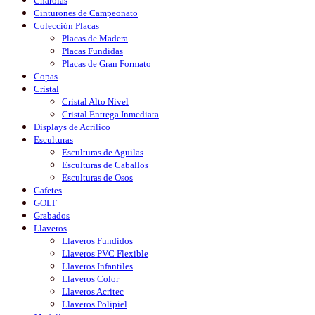
Charolas
Cinturones de Campeonato
Colección Placas
Placas de Madera
Placas Fundidas
Placas de Gran Formato
Copas
Cristal
Cristal Alto Nivel
Cristal Entrega Inmediata
Displays de Acrílico
Esculturas
Esculturas de Aguilas
Esculturas de Caballos
Esculturas de Osos
Gafetes
GOLF
Grabados
Llaveros
Llaveros Fundidos
Llaveros PVC Flexible
Llaveros Infantiles
Llaveros Color
Llaveros Acritec
Llaveros Polipiel