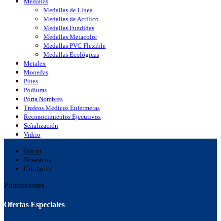
Medallas
Medallas de Linea
Medallas de Acrilico
Medallas Fundidas
Medallas Metacolor
Medallas PVC Flexible
Medallas Ecológicas
Metalex
Monedas
Pines
Podiums
Porta Nombres
Trofeos Medicos Enfermeras
Reconocimientos Ejecutivos
Señalización
Vidrio
Inicio
Nosotros
Contacto
Promociones
Ofertas Especiales