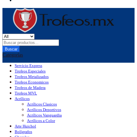
Buscar
Categorías
Servicio Express
Trofeos Especiales
Trofeos Metalizados
Trofeos Economicos
Trofeos de Madera
Trofeos MVL
Acrílicos
Acrílicos Clasicos
Acrílicos Deportivos
Acrílicos Vanguardia
Acrílicos a Color
Arte Huichol
Bolígrafos