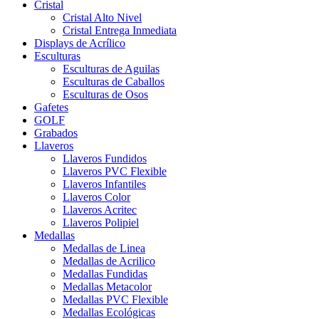
Cristal
Cristal Alto Nivel
Cristal Entrega Inmediata
Displays de Acrílico
Esculturas
Esculturas de Aguilas
Esculturas de Caballos
Esculturas de Osos
Gafetes
GOLF
Grabados
Llaveros
Llaveros Fundidos
Llaveros PVC Flexible
Llaveros Infantiles
Llaveros Color
Llaveros Acritec
Llaveros Polipiel
Medallas
Medallas de Linea
Medallas de Acrilico
Medallas Fundidas
Medallas Metacolor
Medallas PVC Flexible
Medallas Ecológicas