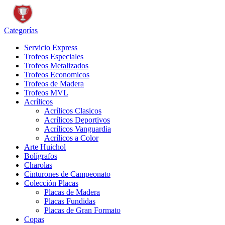
Categorías
Servicio Express
Trofeos Especiales
Trofeos Metalizados
Trofeos Economicos
Trofeos de Madera
Trofeos MVL
Acrílicos
Acrílicos Clasicos
Acrílicos Deportivos
Acrílicos Vanguardia
Acrílicos a Color
Arte Huichol
Bolígrafos
Charolas
Cinturones de Campeonato
Colección Placas
Placas de Madera
Placas Fundidas
Placas de Gran Formato
Copas